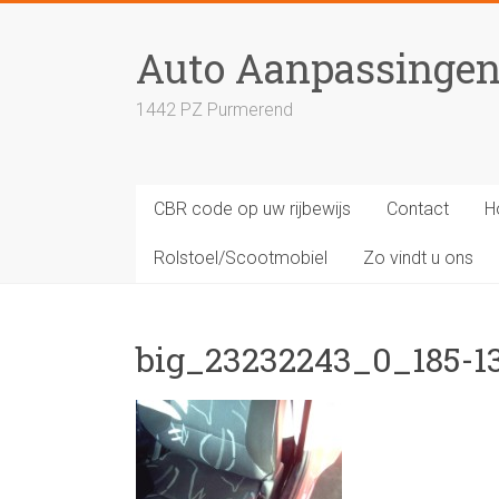
Skip
to
Auto Aanpassinge
content
1442 PZ Purmerend
CBR code op uw rijbewijs
Contact
H
Rolstoel/Scootmobiel
Zo vindt u ons
big_23232243_0_185-1