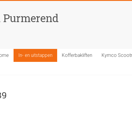
n Purmerend
ome
In- en uitstappen
Kofferbakliften
Kymco Scoot
39