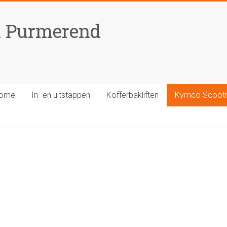
n Purmerend
ome
In- en uitstappen
Kofferbakliften
Kymco Scoot