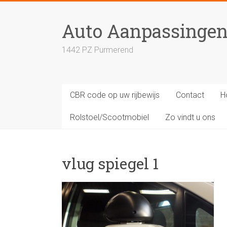
Skip
to
Auto Aanpassinge
content
1442 PZ Purmerend
CBR code op uw rijbewijs
Contact
H
Rolstoel/Scootmobiel
Zo vindt u ons
vlug spiegel 1