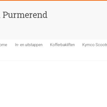
n Purmerend
ome
In- en uitstappen
Kofferbakliften
Kymco Scoot