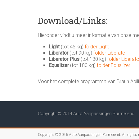
Download/Links:
Hieronder vindt u meer informatie van onze mee
Light
(tot 45 kg)
folder Light
Liberator
(tot 90 kg)
folder Liberator
Liberator Plus
(tot 130 kg)
folder Liberato
Equalizer
(tot 180 kg)
folder Equalizer
Voor het complete programma van Braun Abilit
Copyright © 2014 Auto Aanpassingen Purmerend.
Copyright © 2026
Auto Aanpassingen Purmerend
. All rights