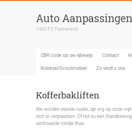
Skip
to
Auto Aanpassinge
content
1442 PZ Purmerend
CBR code op uw rijbewijs
Contact
H
Rolstoel/Scootmobiel
Zo vindt u ons
Kofferbakliften
We worden steeds ouder, zijn erg op onze vri
zich te verplaatsen. Of het nu een (handbewogen)
vertrouwde rondje thuis.