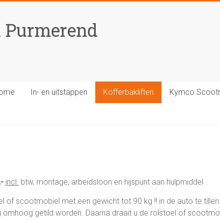
n Purmerend
ome
In- en uitstappen
Kofferbakliften
Kymco Scoot
,-
incl.
btw, montage, arbeidsloon en hijspunt aan hulpmiddel
el of scootmobiel met een gewicht tot 90 kg !! in de auto te till
 omhoog getild worden. Daarna draait u de rolstoel of scootmob