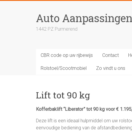
Skip
to
Auto Aanpassinge
content
1442 PZ Purmerend
CBR code op uw rijbewijs
Contact
H
Rolstoel/Scootmobiel
Zo vindt u ons
Lift tot 90 kg
Kofferbaklift “Liberator” tot 90 kg voor € 1.195
Deze lift is een ideaal hulpmiddel om uw rolsto
eenvoudige bediening van de afstandbediening