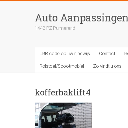
Skip
to
Auto Aanpassinge
content
1442 PZ Purmerend
CBR code op uw rijbewijs
Contact
H
Rolstoel/Scootmobiel
Zo vindt u ons
kofferbaklift4