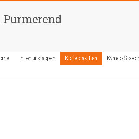
n Purmerend
ome
In- en uitstappen
Kofferbakliften
Kymco Scoot